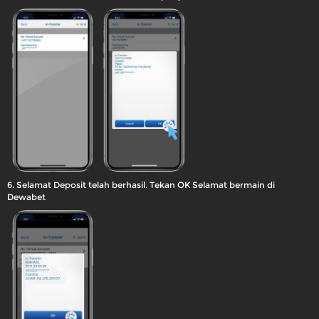
6. Selamat Deposit telah berhasil. Tekan OK Selamat bermain di
Dewabet