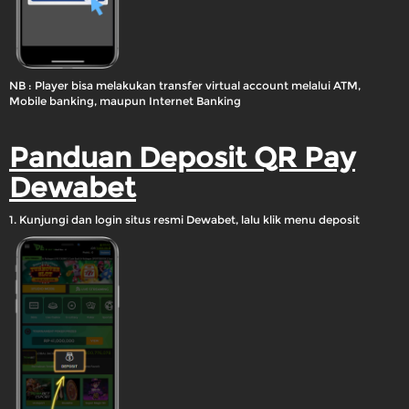
NB : Player bisa melakukan transfer virtual account melalui ATM,
Mobile banking, maupun Internet Banking
Panduan Deposit QR Pay
Dewabet
1. Kunjungi dan login situs resmi Dewabet, lalu klik menu deposit