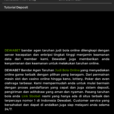
Tutorial Deposit
DEWABET
bandar agen taruhan judi bola online dilengkapi dengan
server kecepatan dan enkripsi tingkat tinggi menjamin keamanan
data dari member kami, Dewabet juga memberikan anda
kenyamanan dan keamanan untuk melakukan taruhan online.
DEWABET Bandar Agen Taruhan
Judi Bola Online
yang menyediakan
online game terbaik dengan pilihan yang beragam. Dari permainan
mesin slot dan casino online hingga keno, lottery, Poker dan even
olahraga terbesar. Kami mempermudah anda untuk mulai bermain
dengan proses pendaftaran yang cepat dan juga sistem deposit,
pengiriman dan withdraw yang aman dan nyaman. Pasang taruhan
bola anda
Link Sbobet
resmi yang hanya ada di situs terbaik dan
terpercaya nomor 1 di Indonesia Dewabet. Customer service yang
bersahabat dan dapat di andalkan juga siap melayani anda selama
24/7.