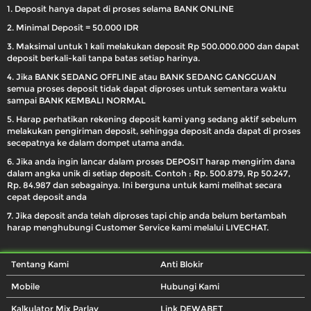
1. Deposit hanya dapat di proses selama BANK ONLINE
2. Minimal Deposit = 50.000 IDR
3. Maksimal untuk 1 kali melakukan deposit Rp 500.000.000 dan dapat
deposit berkali-kali tanpa batas setiap harinya.
4. Jika BANK SEDANG OFFLINE atau BANK SEDANG GANGGUAN
semua proses deposit tidak dapat diproses untuk sementara waktu
sampai BANK KEMBALI NORMAL
5. Harap perhatikan rekening deposit kami yang sedang aktif sebelum
melakukan pengiriman deposit, sehingga deposit anda dapat di proses
secepatnya ke dalam dompet utama anda.
6. Jika anda ingin lancar dalam proses DEPOSIT harap mengirim dana
dalam angka unik di setiap deposit. Contoh : Rp. 500.879, Rp 50.247,
Rp. 84.987 dan sebagainya. Ini berguna untuk kami melihat secara
cepat deposit anda
7. Jika deposit anda telah diproses tapi chip anda belum bertambah
harap menghubungi Customer Service kami melalui LIVECHAT.
Tentang Kami
Anti Blokir
Mobile
Hubungi Kami
Kalkulator Mix Parlay
Link DEWABET