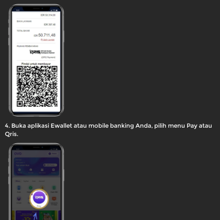
4. Buka aplikasi Ewallet atau mobile banking Anda, pilih menu Pay atau
Qris.