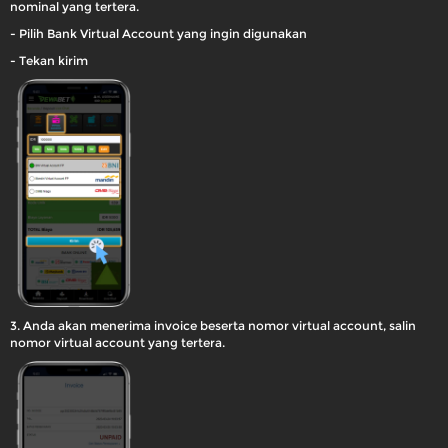
nominal yang tertera.
- Pilih Bank Virtual Account yang ingin digunakan
- Tekan kirim
3. Anda akan menerima invoice beserta nomor virtual account, salin
nomor virtual account yang tertera.