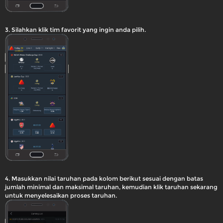
3. Silahkan klik tim favorit yang ingin anda pilih.
4. Masukkan nilai taruhan pada kolom berikut sesuai dengan batas
jumlah minimal dan maksimal taruhan, kemudian klik taruhan sekarang
untuk menyelesaikan proses taruhan.