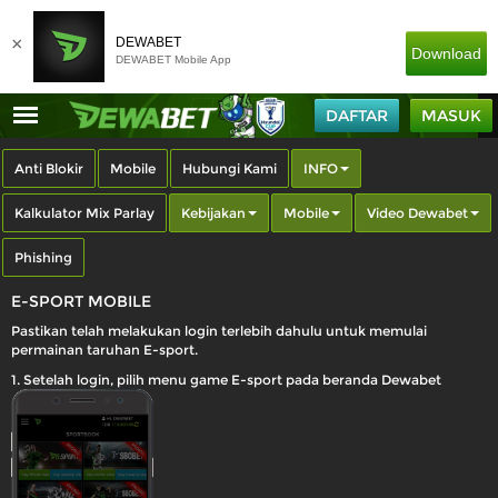
×
DEWABET
Download
DEWABET Mobile App
DAFTAR
MASUK
Anti Blokir
Mobile
Hubungi Kami
INFO
Kalkulator Mix Parlay
Kebijakan
Mobile
Video Dewabet
Phishing
E-SPORT MOBILE
Pastikan telah melakukan login terlebih dahulu untuk memulai
permainan taruhan E-sport.
1. Setelah login, pilih menu game E-sport pada beranda Dewabet